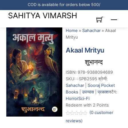
Skip
COD is available for orders below 500/
to
SAHITYA VIMARSH
content
Menu
Link
Home
»
Sahachar
»
Akaal
Mrityu
Akaal Mrityu
शुभानन्द
ISBN: 978-9388094689
SKU:
:
SPB2595
श्रेणी:
Sahachar
|
Sooraj Pocket
Books
|
उपन्यास
|
प्रकाशन
टैग:
Horror
Sci-Fi
Redeem with 2 Points
(
0
customer
R
reviews)
a
t