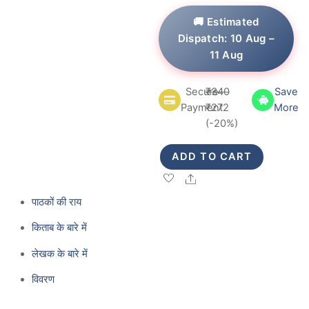
e
d
🚚 Estimated
0
o
Dispatch: 10 Aug –
u
11 Aug
t
o
f
5
Secure
₹
340
Save
Original
Current
Payment
₹
272
More
price
price
(-20%)
was:
is:
₹340.
₹272.
ADD TO CART
Share
पाठकों की राय
किताब के बारे में
लेखक के बारे में
विवरण