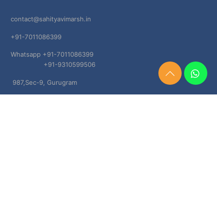
contact@sahityavimarsh.in
+91-7011086399
Whatsapp +91-7011086399
+91-9310599506
Need
987,Sec-9, Gurugram
Help?
Chat
Haryana, 122001
Now
TERMS & CONDITIONS
Shipping & Delivery Policy
Cancellation, Return & Refund Policies
About US