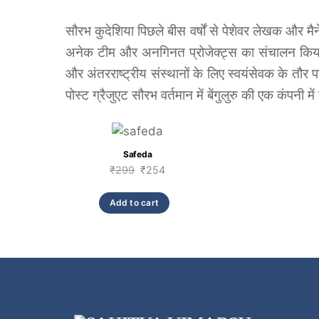
सौरभ कुदेशिया पिछले बीस वर्षों से पेशेवर लेखक और मैने
अनेक टीम और अनगिनत प्रोजेक्ट्स का संचालन किया 
और अंतरराष्ट्रीय संस्थानों के लिए स्वयंसेवक के तौर 
पोस्ट ग्रैजुएट सौरभ वर्तमान में बेंगुलुरु की एक कंपनी मे
Link
Safeda
Original
Current
₹
299
₹
254
price
price
was:
is:
Add to cart
₹299.
₹254.