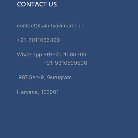
CONTACT US
contact@sahityavimarsh.in
k
+91-7011086399
Whatsapp +91-7011086399
+91-9310599506
987,Sec-9, Gurugram
Haryana, 122001