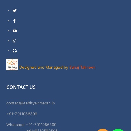
Twitter
Facebook
YouTube
Instagram
Support
Designed and Managed by
Sahaj Takneek
CONTACT US
contact@sahityavimarsh.in
+91-7011086399
Whatsapp +91-7011086399
+91-9310599506