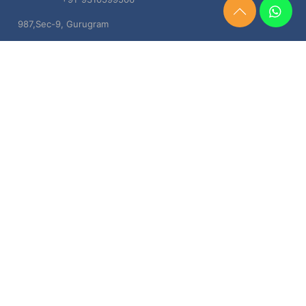
Need
987,Sec-9, Gurugram
Help?
Chat
Haryana, 122001
Now
TERMS & CONDITIONS
Shipping & Delivery Policy
Cancellation, Return & Refund Policies
About US
DISCLAIMER
Testimonials
Contact Us
Privacy Policy