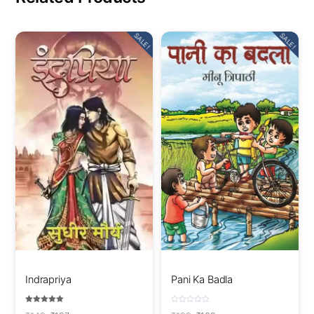
SALE!
SALE!
Indrapriya
Pani Ka Badla
Rated
R