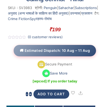
SKU:
:
SV3983
श्रेणी:
Penguin
|
Sahachar
|
Subscriptions
|
अनुवाद (अन्य भाषाओं के साहित्य का हिंदी अनुवाद)
|
उपन्यास
|
प्रकाशन
टैग:
Crime Fiction
Spy
रहस्य-रोमांच
₹
199
(
0
customer reviews)
R
a
t
🚚 Estimated Dispatch: 10 Aug – 11 Aug
e
d
0
o
Secure Payment
u
t
o
Save More
f
5
[wpced] If you order taday
Share
Calling
−
+
ADD TO CART
Sehmat
-