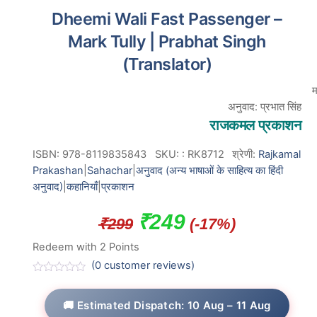
Dheemi Wali Fast Passenger –
Mark Tully | Prabhat Singh
(Translator)
म
अनुवाद: प्रभात सिंह
राजकमल प्रकाशन
ISBN: 978-8119835843
SKU:
:
RK8712
श्रेणी:
Rajkamal
Prakashan
|
Sahachar
|
अनुवाद (अन्य भाषाओं के साहित्य का हिंदी
अनुवाद)
|
कहानियाँ
|
प्रकाशन
Original
Current
₹
249
₹
299
(-17%)
price
price
Redeem with 2 Points
was:
is:
(
0
customer reviews)
R
₹299.
₹249.
a
t
🚚 Estimated Dispatch: 10 Aug – 11 Aug
e