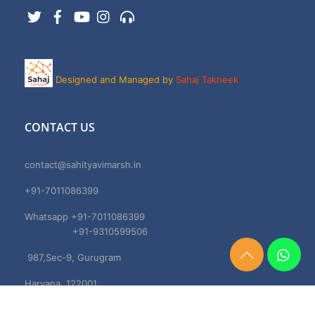
Twitter
Facebook
YouTube
Instagram
Support
Designed and Managed by
Sahaj Takneek
CONTACT US
contact@sahityavimarsh.in
+91-7011086399
Whatsapp +91-7011086399
+91-9310599506
987,Sec-9, Gurugram
Need
Help?
Haryana, 122001
Chat
Now