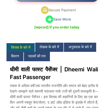
d
0
o
Secure Payment
u
t
o
Save More
f
5
[wpced] If you order taday
लेखक के बारे में
अनुवादक के बारे में
किताब के बारे में
विवरण
पाठकों की राय
धीमी वाली फास्ट पैसेंजर | Dheemi Wali
Fast Passenger
पचास से अधिक वर्षों तक भारतीय राजनीति और समाज को बेहद क़रीब से
देखने-समझने वाले यशस्वी पत्रकार मार्क टली की दूसरी कथाकृति है—
धीमी वाली फ़ास्ट पैसेंजर। इस किताब की कहानियों के लिए वह एक बार
फिर अपनी मशहूर बेस्टसेलर, द हार्ट ऑफ़ इंडिया के इलाक़े में लौटते हैं,
और हमें बीती सदी के आठवें दशक के उस दौर में ले जाते हैं, जब भारत