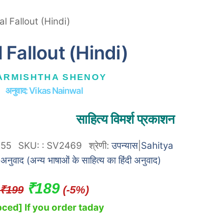
al Fallout (Hindi)
l Fallout (Hindi)
ARMISHTHA SHENOY
अनुवाद: Vikas Nainwal
साहित्य विमर्श प्रकाशन
155
SKU:
:
SV2469
श्रेणी:
उपन्यास
|
Sahitya
|
अनुवाद (अन्य भाषाओं के साहित्य का हिंदी अनुवाद)
Original
Current
₹
189
₹
199
(-5%)
price
price
ced] If you order taday
was:
is: