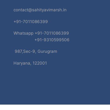
contact@sahityavimarsh.in
+91-7011086399
Whatsapp +91-7011086399
+91-9310599506
987,Sec-9, Gurugram
Haryana, 122001