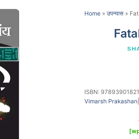
Home
»
उपन्यास
»
Fat
Fata
SH
ISBN: 9789390182
Vimarsh Prakashan
[wp