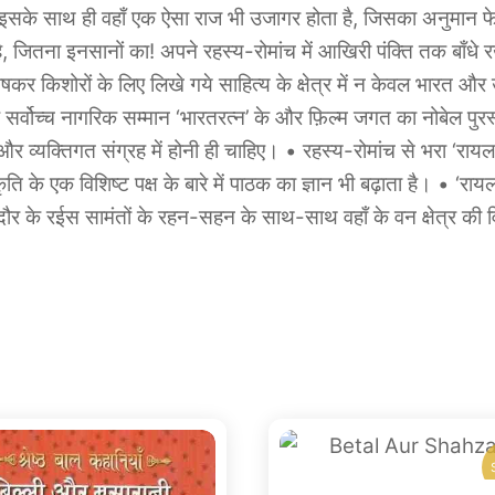
 इसके साथ ही वहाँ एक ऐसा राज भी उजागर होता है, जिसका अनुमान फे
 जितना इनसानों का! अपने रहस्य-रोमांच में आखिरी पंक्ति तक बाँधे 
 किशोरों के लिए लिखे गये साहित्‍य के क्षेत्र में न केवल भारत और उनकी 
र्वोच्‍च नागरिक सम्‍मान ‘भारतरत्‍न’ के और फ़ि‍ल्‍म जगत का नोबेल पुरस
ल और व्‍यक्तिगत संग्रह में होनी ही चाहिए। • रहस्‍य-रोमांच से भरा ‘राय
ति के एक विशिष्‍ट पक्ष के बारे में पाठक का ज्ञान भी बढ़ाता है। • ‘रा
दौर के रईस सामंतों के रहन-सहन के साथ-साथ वहाँ के वन क्षेत्र की व