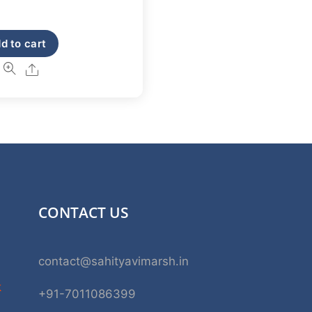
d to cart
Share
CONTACT US
contact@sahityavimarsh.in
k
+91-7011086399