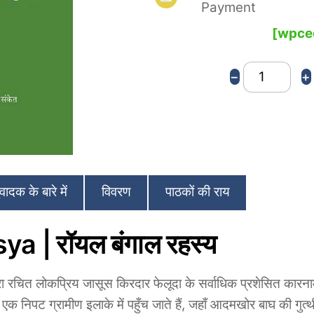
Payment
u
t
[wpced
o
f
5
Royal
−
+
Bengal
Rahasya
quantity
ादक के बारे में
विवरण
पाठकों की राय
 | रॉयल बंगाल रहस्य
ा रचित लोकप्रिय जासूस किरदार फेलूदा के सर्वाधिक प्रशेसित कारनामों
 निपट ग्रामीण इलाके में पहुँच जाते हैं, जहाँ आदमखोर बाघ की गुत्थी 