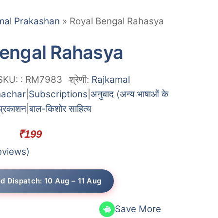
mal Prakashan
»
Royal Bengal Rahasya
Bengal Rahasya
SKU:
:
RM7983
श्रेणी:
Rajkamal
achar
|
Subscriptions
|
अनुवाद (अन्य भाषाओं के
प्रकाशन
|
बाल-किशोर साहित्य
₹
199
eviews)
ed Dispatch: 10 Aug – 11 Aug
Save More