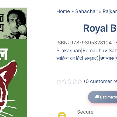
Home
»
Sahachar
»
Rajka
Royal 
ISBN: 978-9395328104
Prakashan
|
Remadhav
|
Sah
साहित्य का हिंदी अनुवाद)
|
उपन्यास
|
(
0
customer r
R
a
🚚 Estimat
t
e
d
Secure
0
o