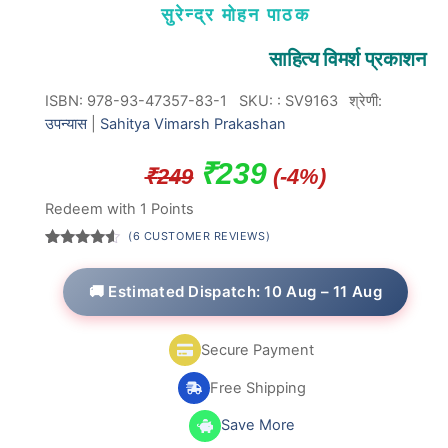
सुरेन्द्र मोहन पाठक
साहित्य विमर्श प्रकाशन
ISBN: 978-93-47357-83-1
SKU:
:
SV9163
श्रेणी:
उपन्यास
|
Sahitya Vimarsh Prakashan
Original
Current
₹
239
₹
249
(-4%)
price
price
Redeem with 1 Points
was:
is:
(
6
CUSTOMER REVIEWS)
Rated
6
₹249.
₹239.
4.33
out
of 5
🚚 Estimated Dispatch: 10 Aug – 11 Aug
based on
customer
ratings
Secure Payment
Free Shipping
Save More