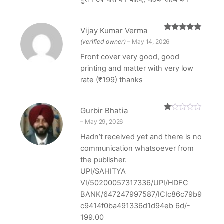
Vijay Kumar Verma
Rated
5
out
(verified owner)
–
May 14, 2026
of 5
Front cover very good, good
printing and matter with very low
rate (₹199) thanks
Gurbir Bhatia
R
–
May 29, 2026
at
ed
Hadn’t received yet and there is no
1
o
communication whatsoever from
ut
of
the publisher.
5
UPI/SAHITYA
VI/50200057317336/UPI/HDFC
BANK/647247997587/ICIc86c79b9
c9414f0ba491336d1d94eb 6d/-
199.00