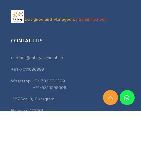
Designed and Managed by
Sahaj Takneek
CONTACT US
contact@sahityavimarsh.in
+91-7011086399
Whatsapp +91-7011086399
+91-9310599506
987,Sec-9, Gurugram
Need
Help?
Haryana, 122001
Chat
Now