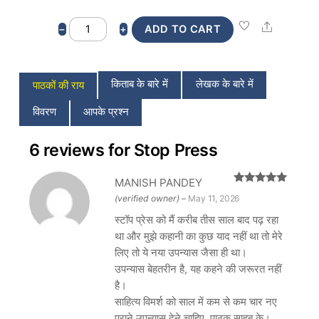
Stop
Share
−
+
ADD TO CART
Press
quantity
किताब के बारे में
लेखक के बारे में
पाठकों की राय
विवरण
आपके प्रश्न
6 reviews for
Stop Press
MANISH PANDEY
Rated
5
out
(verified owner)
–
May 11, 2026
of 5
स्टॉप प्रेस को मैं करीब तीस साल बाद पढ़ रहा
था और मुझे कहानी का कुछ याद नहीं था तो मेरे
लिए तो ये नया उपन्यास जैसा ही था।
उपन्यास बेहतरीन है, यह कहने की जरूरत नहीं
है।
साहित्य विमर्श को साल में कम से कम चार नए
पुराने उपन्यास देने चाहिए, पाठक साहब के।