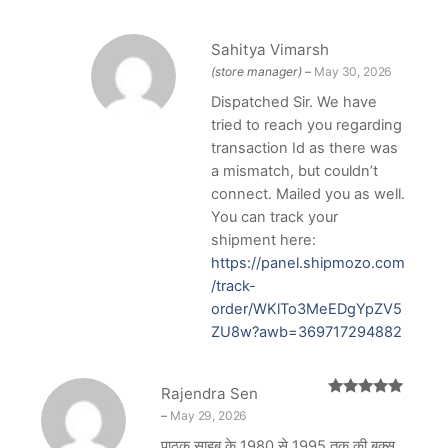
Sahitya Vimarsh
(store manager)
–
May 30, 2026
Dispatched Sir. We have
tried to reach you regarding
transaction Id as there was
a mismatch, but couldn’t
connect. Mailed you as well.
You can track your
shipment here:
https://panel.shipmozo.com
/track-
order/WKlTo3MeEDgYpZV5
ZU8w?awb=369717294882
Rajendra Sen
Rated
5
out
–
May 29, 2026
of 5
पाठक साहब के 1980 से 1995 तक की बुक्स