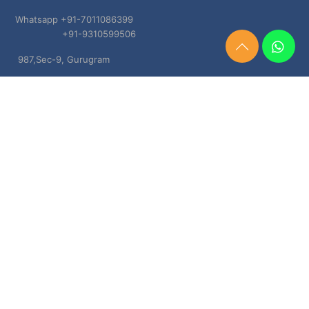
Whatsapp +91-7011086399
+91-9310599506
Need
987,Sec-9, Gurugram
Help?
Chat
Haryana, 122001
Now
TERMS & CONDITIONS
Shipping & Delivery Policy
Cancellation, Return & Refund Policies
About US
DISCLAIMER
Testimonials
Contact Us