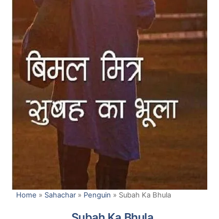
Home
»
Sahachar
»
Penguin
»
Subah Ka Bhula
Subah Ka Bhula