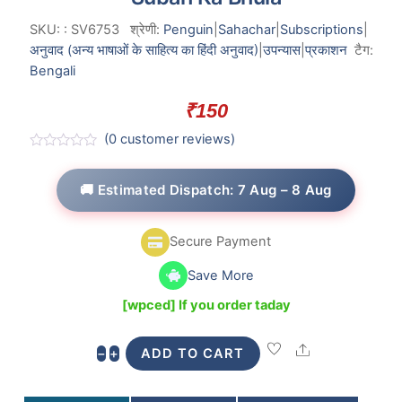
SKU:
:
SV6753
श्रेणी:
Penguin
|
Sahachar
|
Subscriptions
|
अनुवाद (अन्य भाषाओं के साहित्य का हिंदी अनुवाद)
|
उपन्यास
|
प्रकाशन
टैग:
Bengali
₹
150
(
0
customer reviews)
R
a
t
🚚 Estimated Dispatch: 7 Aug – 8 Aug
e
d
0
o
Secure Payment
u
t
o
Save More
f
5
[wpced] If you order taday
Share
Subah
−
+
ADD TO CART
Ka
Bhula