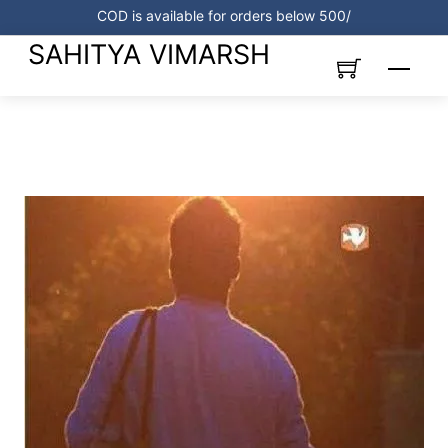
Skip
COD is available for orders below 500/
to
SAHITYA VIMARSH
content
Menu
Link